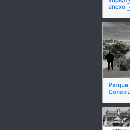
anexo
Parque 
Constr