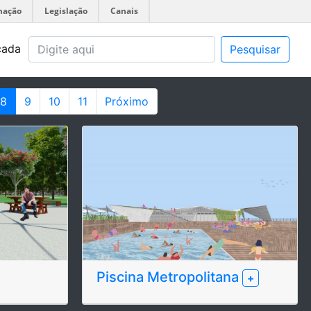
mação
Legislação
Canais
çada
Pesquisar
8
9
10
11
Próximo
Piscina Metropolitana
+