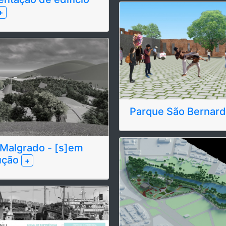
+
Parque São Bernar
Malgrado - [s]em
ução
+