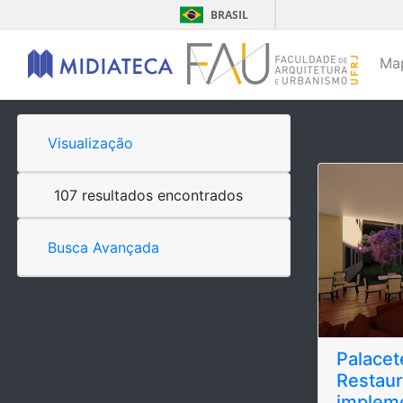
BRASIL
Ma
Visualização
107 resultados encontrados
Busca Avançada
Palacet
Restaur
impleme