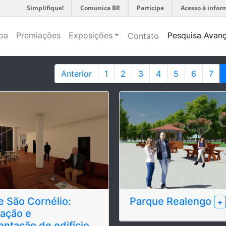
Simplifique!
Comunica BR
Participe
Acesso à infor
pa
Premiações
Exposições
Pesquisa Avan
Contato
Anterior
1
2
3
4
5
6
7
e São Cornélio:
Parque Realengo
+
ação e
ntação de edifício