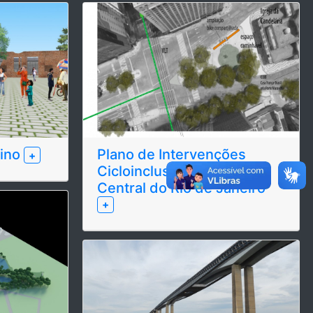
dino
Plano de Intervenções
+
Cicloinclusivas na área
Central do Rio de Janeiro
+