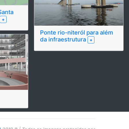
Santa
+
Ponte rio-niteróI para além
da infraestrutura
+