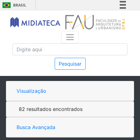
BRASIL
Simplifique!
Comunica BR
Participe
Acesso à informação
Legislação
Canais
Pesquisar
Visualização
82 resultados encontrados
Busca Avançada