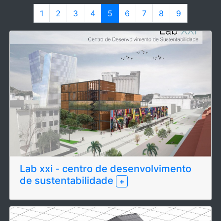
1
2
3
4
5
6
7
8
9
Lab xxi - centro de desenvolvimento
de sustentabilidade
+