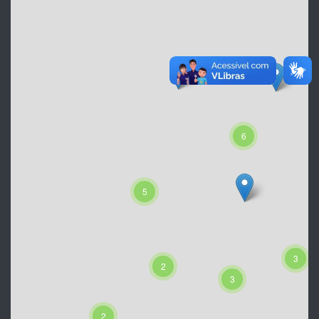
6
5
3
2
3
2