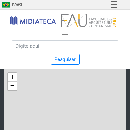
BRASIL
Simplifique!
Comunica BR
Participe
Acesso à informação
Legislação
Canais
Pesquisar
+
−