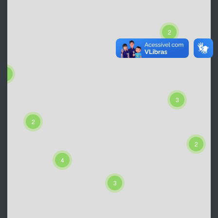
2
6
3
2
2
4
3