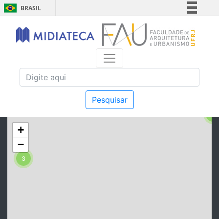
BRASIL
Simplifique!
Comunica BR
Participe
Acesso à informação
Legislação
Canais
Pesquisar
2
+
−
3