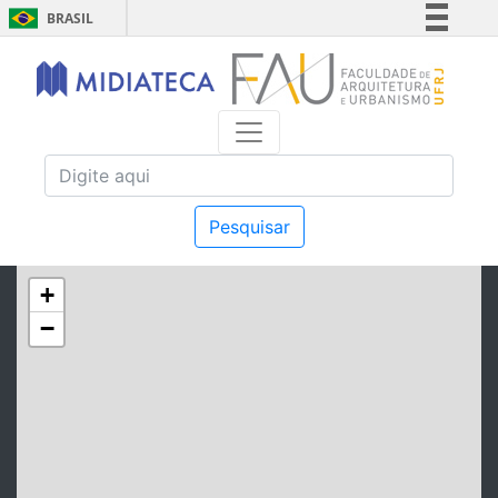
BRASIL
Simplifique!
Comunica BR
Participe
Acesso à informação
Legislação
Canais
Pesquisar
+
−