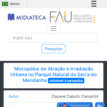
BRASIL
Simplifique!
Comunica BR
Participe
Acesso à informação
Legislação
Canais
Pesquisar
Micropólos de Atração e Irradiação
Urbana no Parque Natural da Serra do
Mendanha
retornar à pesquisa
Autor
Dayane Caputo Camacho