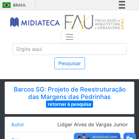
BRASIL
Simplifique!
Comunica BR
Participe
Acesso à informação
Legislação
Canais
Pesquisar
Barcos SG: Projeto de Reestruturação
das Margens das Pedrinhas
retornar à pesquisa
Autor
Lidger Alves de Vargas Junior