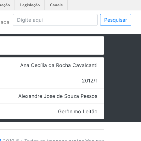
mação
Legislação
Canais
Pesquisar
çada
Ana Cecília da Rocha Cavalcanti
2012/1
Alexandre Jose de Souza Pessoa
Gerônimo Leitão
J
2019 ® | Todas as imagens protegidas por