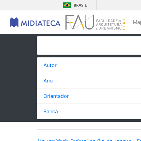
BRASIL
Ma
Autor
Ano
Orientador
Banca
Universidade Federal do Rio de Janeiro
-
F