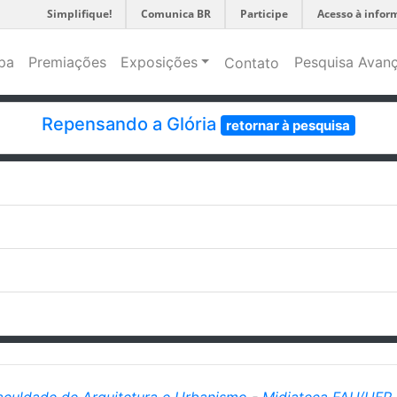
Simplifique!
Comunica BR
Participe
Acesso à infor
pa
Premiações
Exposições
Pesquisa Avan
Contato
Repensando a Glória
retornar à pesquisa
aculdade de Arquitetura e Urbanismo
-
Midiateca FAU/UFR