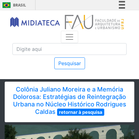
BRASIL
Simplifique!
Comunica BR
Participe
Acesso à informação
Legislação
Canais
Pesquisar
Colônia Juliano Moreira e a Memória
Dolorosa: Estratégias de Reintegração
Urbana no Núcleo Histórico Rodrigues
Caldas
retornar à pesquisa