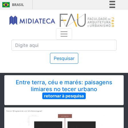
BRASIL
Simplifique!
Comunica BR
Participe
Acesso à informação
Legislação
Canais
Pesquisar
Entre terra, céu e marés: paisagens
limiares no tecer urbano
retornar à pesquisa