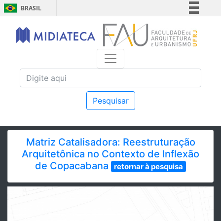
BRASIL
Simplifique!
Comunica BR
Participe
Acesso à informação
Legislação
Canais
Pesquisar
Matriz Catalisadora: Reestruturação
Arquitetônica no Contexto de Inflexão
de Copacabana
retornar à pesquisa