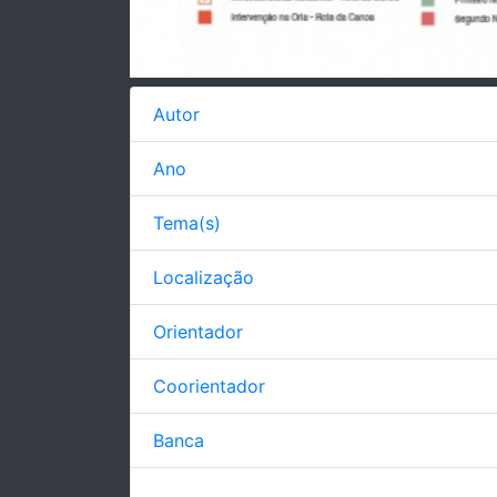
Autor
Ano
Tema(s)
Localização
Orientador
Coorientador
Banca