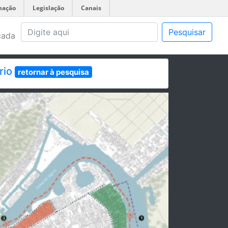
mação
Legislação
Canais
Pesquisar
çada
rio
retornar à pesquisa