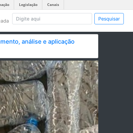
mação
Legislação
Canais
Pesquisar
çada
mento, análise e aplicação