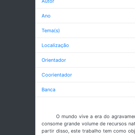
Autor
Ano
Tema(s)
Localização
Orientador
Coorientador
Banca
O mundo vive a era do agravament
consome grande volume de recursos natur
partir disso, este trabalho tem como ob