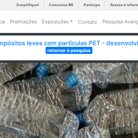
Simplifique!
Comunica BR
Participe
Acesso à infor
pa
Premiações
Exposições
Pesquisa Avan
Contato
mpósitos leves com partículas PET - desenvolvi
retornar à pesquisa