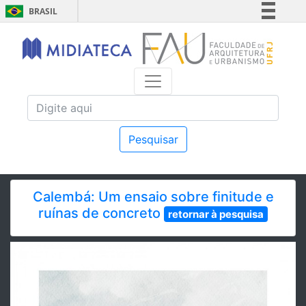
BRASIL
Simplifique!
Comunica BR
Participe
Acesso à informação
Legislação
Canais
Pesquisar
Calembá: Um ensaio sobre finitude e
ruínas de concreto
retornar à pesquisa