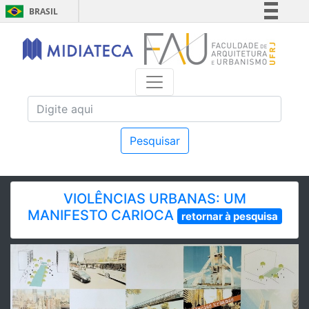
BRASIL
Simplifique!
Comunica BR
Participe
Acesso à informação
Legislação
Canais
Pesquisar
VIOLÊNCIAS URBANAS: UM
MANIFESTO CARIOCA
retornar à pesquisa