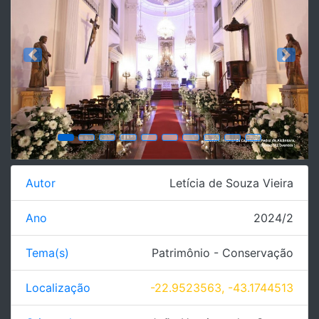
Previous
Next
Autor
Letícia de Souza Vieira
Ano
2024/2
Tema(s)
Patrimônio - Conservação
Localização
-22.9523563, -43.1744513