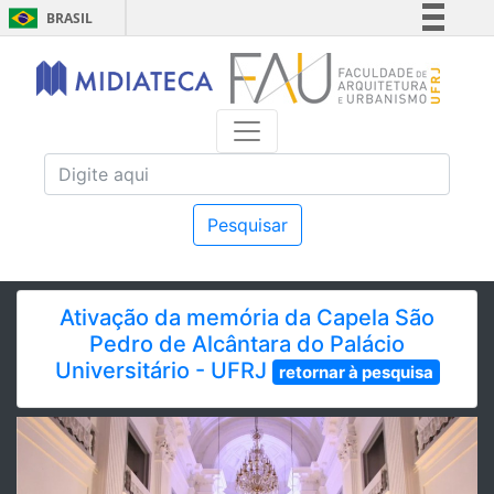
BRASIL
Simplifique!
Comunica BR
Participe
Acesso à informação
Legislação
Canais
Pesquisar
Ativação da memória da Capela São
Pedro de Alcântara do Palácio
Universitário - UFRJ
retornar à pesquisa