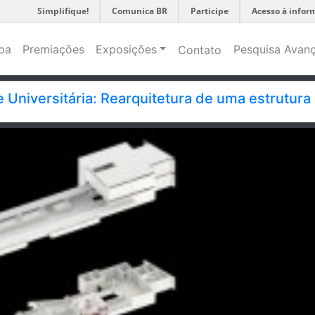
Simplifique!
Comunica BR
Participe
Acesso à infor
pa
Premiações
Exposições
Pesquisa Avan
Contato
e Universitária: Rearquitetura de uma estrutu