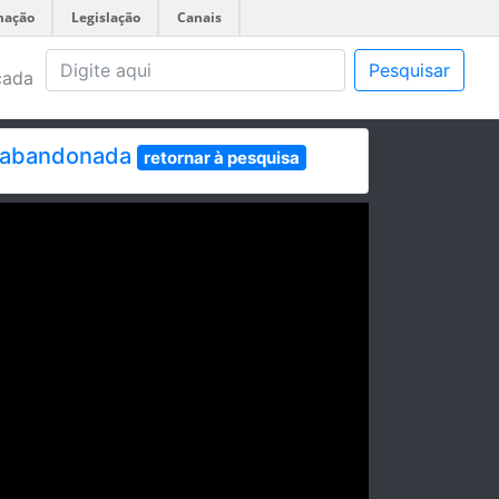
mação
Legislação
Canais
Pesquisar
çada
ra abandonada
retornar à pesquisa