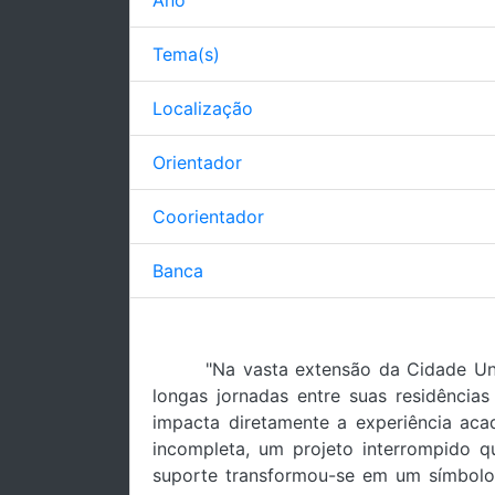
Ano
Tema(s)
Localização
Orientador
Coorientador
Banca
"Na vasta extensão da Cidade Uni
longas jornadas entre suas residênci
impacta diretamente a experiência aca
incompleta, um projeto interrompido q
suporte transformou-se em um símbol