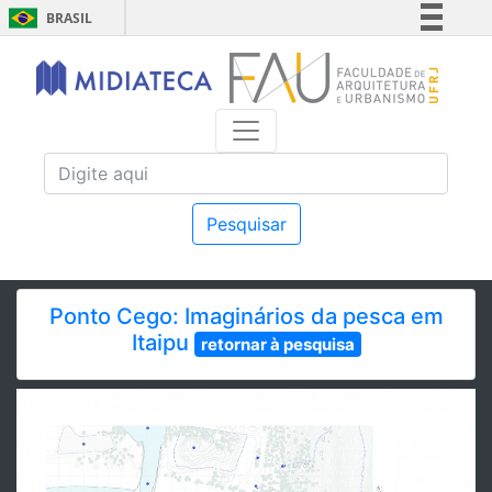
BRASIL
Simplifique!
Comunica BR
Participe
Acesso à informação
Legislação
Canais
Pesquisar
Ponto Cego: Imaginários da pesca em
Itaipu
retornar à pesquisa