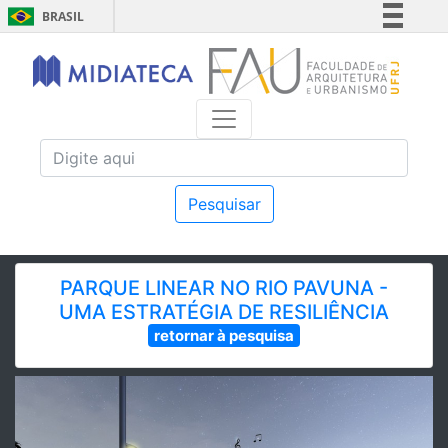
BRASIL
Simplifique!
Comunica BR
Participe
Acesso à informação
Legislação
Canais
Pesquisar
PARQUE LINEAR NO RIO PAVUNA -
UMA ESTRATÉGIA DE RESILIÊNCIA
retornar à pesquisa