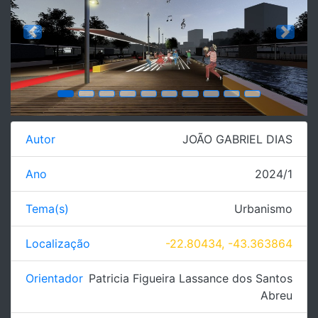
Previous
Next
Autor
JOÃO GABRIEL DIAS
Ano
2024/1
Tema(s)
Urbanismo
Localização
-22.80434, -43.363864
Orientador
Patricia Figueira Lassance dos Santos
Abreu