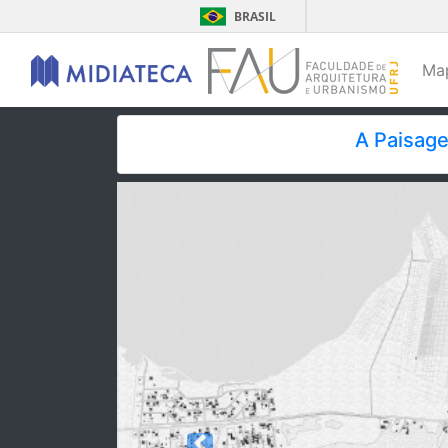
BRASIL
Ma
A Paisag