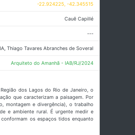
-22.924225, -42.345515
Cauê Capillé
---
HA
,
Thiago Tavares Abranches de Soveral
Arquiteto do Amanhã - IAB/RJ/2024
 Região dos Lagos do Rio de Janeiro, o
zação que caracterizam a paisagem. Por
o, montagem e divergência), o trabalho
de e ambiente rural. É urgente medir e
que conformam os espaços tidos enquanto