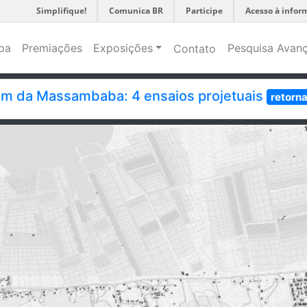
Simplifique!
Comunica BR
Participe
Acesso à infor
pa
Premiações
Exposições
Pesquisa Avan
Contato
em da Massambaba: 4 ensaios projetuais
retorna