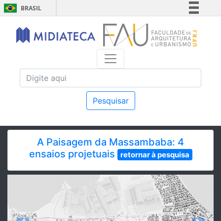
BRASIL
Simplifique!
Comunica BR
Participe
Acesso à informação
Legislação
Canais
Pesquisar
A Paisagem da Massambaba: 4
ensaios projetuais
retornar à pesquisa