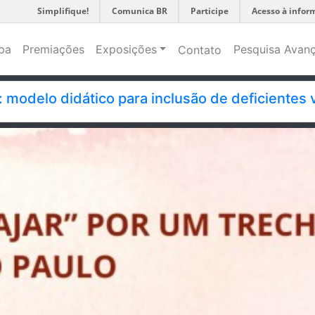
Simplifique!
Comunica BR
Participe
Acesso à infor
pa
Premiações
Exposições
Pesquisa Avan
Contato
: modelo didático para inclusão de deficientes 