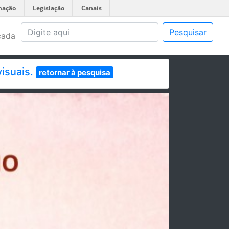
mação
Legislação
Canais
Pesquisar
çada
visuais.
retornar à pesquisa