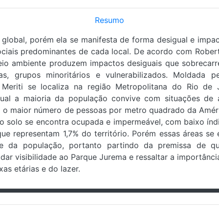
Resumo
e global, porém ela se manifesta de forma desigual e imp
iais predominantes de cada local. De acordo com Robert B
eio ambiente produzem impactos desiguais que sobrecar
das, grupos minoritários e vulnerabilizados. Moldada 
Meriti se localiza na região Metropolitana do Rio de J
qual a maioria da população convive com situações de
i o maior número de pessoas por metro quadrado da Amér
o solo se encontra ocupada e impermeável, com baixo índi
ue representam 1,7% do território. Porém essas áreas s
te da população, portanto partindo da premissa de 
dar visibilidade ao Parque Jurema e ressaltar a importânci
as etárias e do lazer.