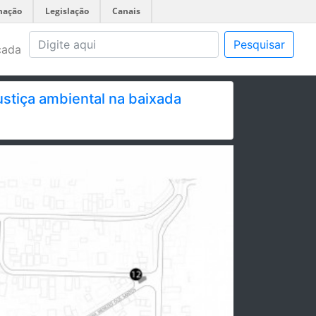
mação
Legislação
Canais
Pesquisar
çada
stiça ambiental na baixada