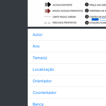
Autor
Ano
Tema(s)
Localização
Orientador
Coorientador
Banca