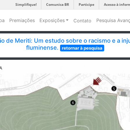
Simplifique!
Comunica BR
Participe
Acesso à infor
pa
Premiações
Exposições
Pesquisa Avan
Contato
 de Meriti: Um estudo sobre o racismo e a inju
fluminense.
retornar à pesquisa