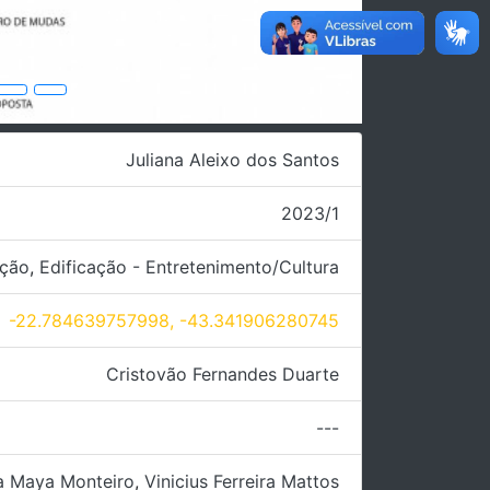
Juliana Aleixo dos Santos
2023/1
ação
,
Edificação - Entretenimento/Cultura
-22.784639757998, -43.341906280745
Cristovão Fernandes Duarte
---
ia Maya Monteiro
,
Vinicius Ferreira Mattos