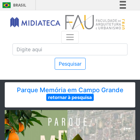
BRASIL
Simplifique!
Comunica BR
Participe
Acesso à informação
Legislação
Canais
Pesquisar
Parque Memória em Campo Grande
retornar à pesquisa