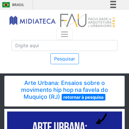
BRASIL
Simplifique!
Comunica BR
Participe
Acesso à informação
Legislação
Canais
Pesquisar
Arte Urbana: Ensaios sobre o
movimento hip hop na favela do
Muquiço (RJ)
retornar à pesquisa