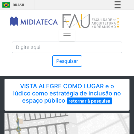
BRASIL
Simplifique!
Comunica BR
Participe
Acesso à informação
Legislação
Canais
Pesquisar
VISTA ALEGRE COMO LUGAR e o
lúdico como estratégia de inclusão no
espaço público
retornar à pesquisa