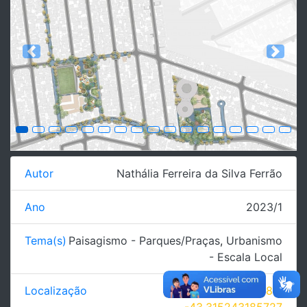
Previous
Next
Autor
Nathália Ferreira da Silva Ferrão
Ano
2023/1
Tema(s)
Paisagismo - Parques/Praças
,
Urbanismo
- Escala Local
Localização
-22.827958278189,
-43.315243185727