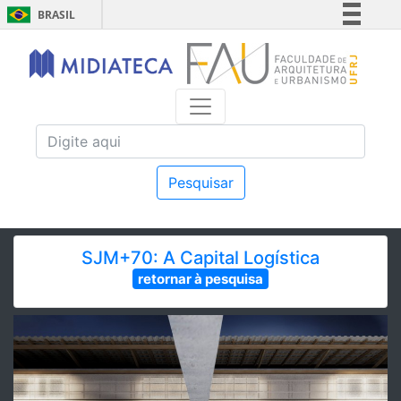
BRASIL
Simplifique!
Comunica BR
Participe
Acesso à informação
Legislação
Canais
Pesquisar
SJM+70: A Capital Logística
retornar à pesquisa