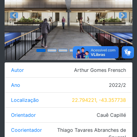
Previous
Next
Autor
Arthur Gomes Frensch
Ano
2022/2
Localização
22.794221, -43.357738
Orientador
Cauê Capillé
Coorientador
Thiago Tavares Abranches de