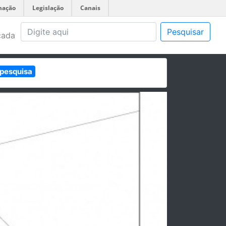
mação
Legislação
Canais
Pesquisar
çada
 pesquisa