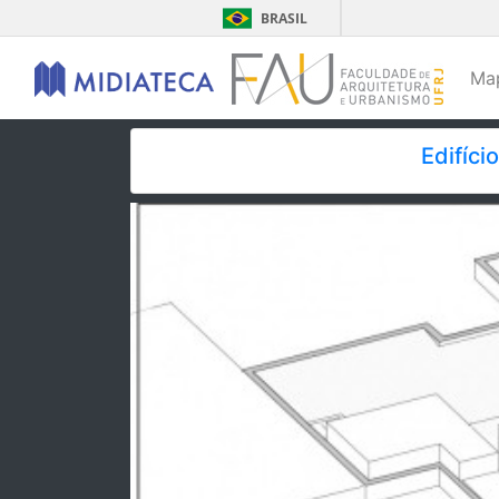
BRASIL
Ma
Edifíci