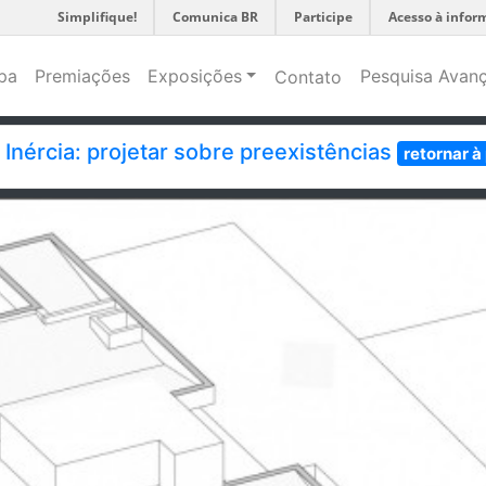
Simplifique!
Comunica BR
Participe
Acesso à infor
pa
Premiações
Exposições
Pesquisa Avan
Contato
o Inércia: projetar sobre preexistências
retornar à