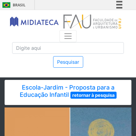
BRASIL
Simplifique!
Comunica BR
Participe
Acesso à informação
Legislação
Canais
Pesquisar
Escola-Jardim - Proposta para a
Educação Infantil
retornar à pesquisa