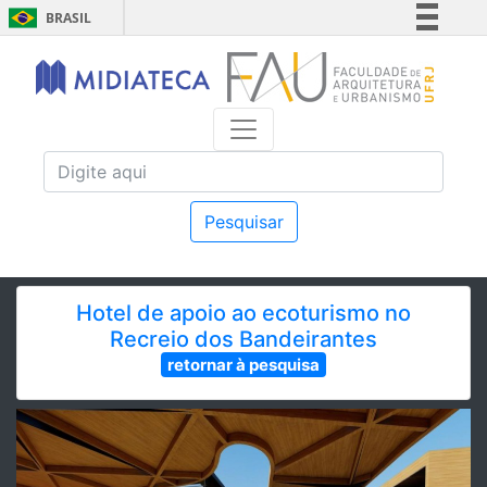
BRASIL
Simplifique!
Comunica BR
Participe
Acesso à informação
Legislação
Canais
Pesquisar
Hotel de apoio ao ecoturismo no
Recreio dos Bandeirantes
retornar à pesquisa