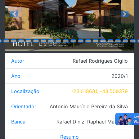
Previous
Next
Autor
Rafael Rodrigues Giglio
Ano
2020/1
Localização
-23.018681, -43.509379
Orientador
Antonio Maurício Pereira da Silva
Banca
Rafael Diniz
,
Raphael Marcone
Resumo