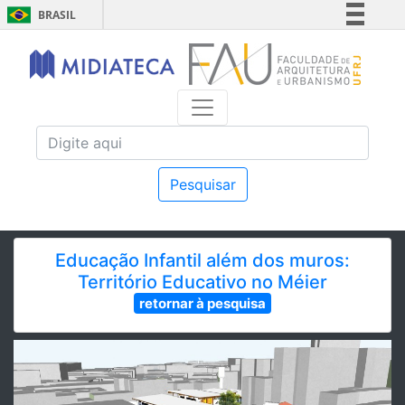
BRASIL
Simplifique!
Comunica BR
Participe
Acesso à informação
Legislação
Canais
Pesquisar
Educação Infantil além dos muros:
Território Educativo no Méier
retornar à pesquisa