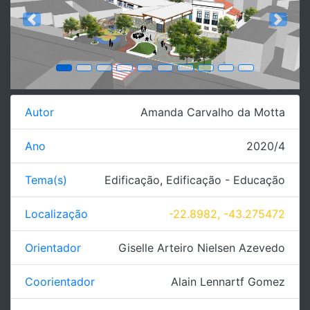
Previous
Next
Autor
Amanda Carvalho da Motta
Ano
2020/4
Tema(s)
Edificação
,
Edificação - Educação
Localização
-22.8982, -43.275472
Orientador
Giselle Arteiro Nielsen Azevedo
Coorientador
Alain Lennartf Gomez