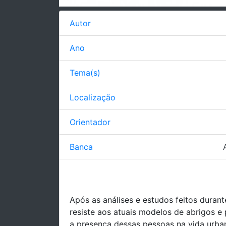
Autor
Ano
Tema(s)
Localização
Orientador
Banca
Após as análises e estudos feitos duran
resiste aos atuais modelos de abrigos e
a presença dessas pessoas na vida urban