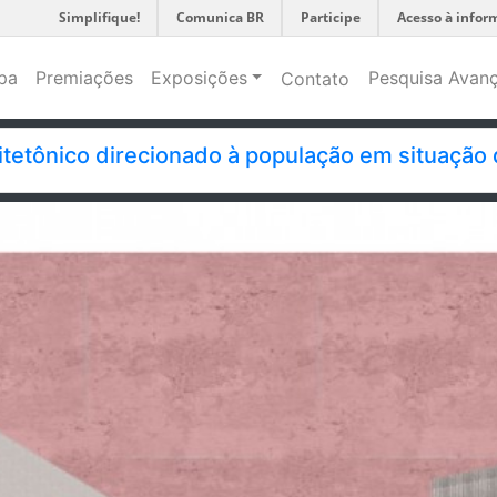
Simplifique!
Comunica BR
Participe
Acesso à infor
pa
Premiações
Exposições
Pesquisa Avan
Contato
tetônico direcionado à população em situação