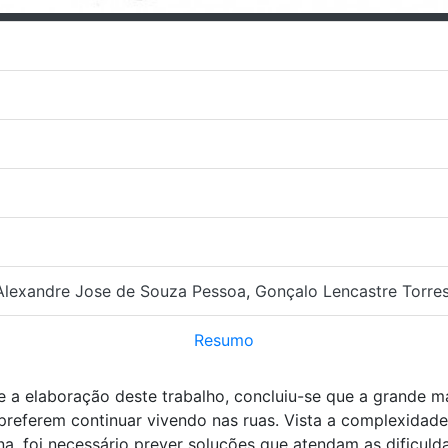
Alexandre Jose de Souza Pessoa
,
Gonçalo Lencastre Torre
Resumo
te a elaboração deste trabalho, concluiu-se que a grande m
 preferem continuar vivendo nas ruas. Vista a complexidad
a, foi necessário prever soluções que atendam as dificulda