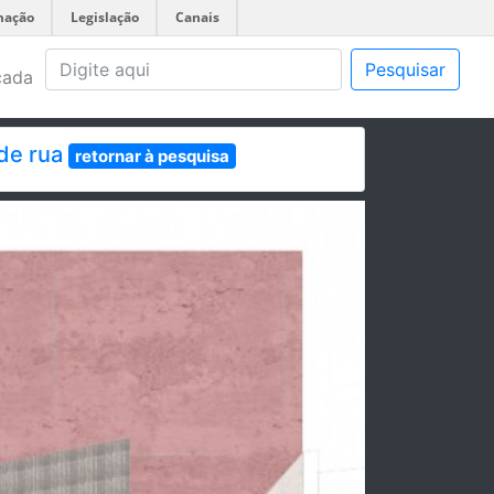
mação
Legislação
Canais
Pesquisar
çada
 de rua
retornar à pesquisa