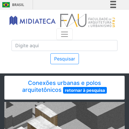
BRASIL
Simplifique!
Comunica BR
Participe
Acesso à informação
Legislação
Canais
Pesquisar
Conexões urbanas e polos
arquitetônicos
retornar à pesquisa