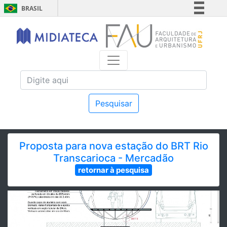
BRASIL
Simplifique!
Comunica BR
Participe
Acesso à informação
Legislação
Canais
Pesquisar
Proposta para nova estação do BRT Rio
Transcarioca - Mercadão
retornar à pesquisa