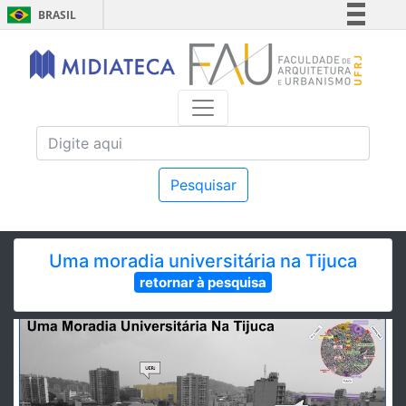
BRASIL
Simplifique!
Comunica BR
Participe
Acesso à informação
Legislação
Canais
Pesquisar
Uma moradia universitária na Tijuca
retornar à pesquisa