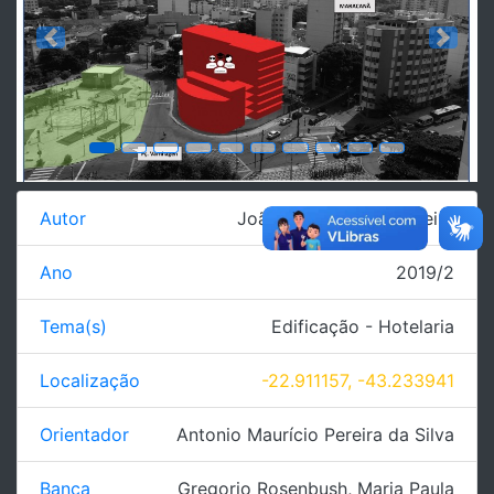
Previous
Next
Autor
João Paulo Mendes Vieira
Ano
2019/2
Tema(s)
Edificação - Hotelaria
Localização
-22.911157, -43.233941
Orientador
Antonio Maurício Pereira da Silva
Banca
Gregorio Rosenbush
,
Maria Paula