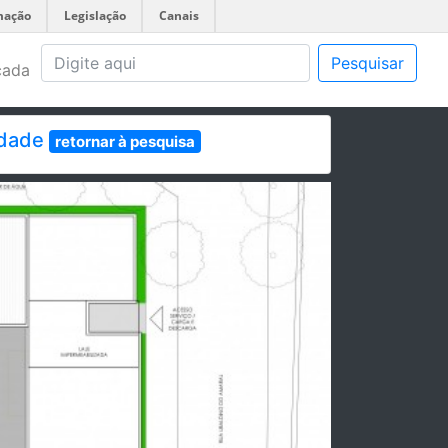
mação
Legislação
Canais
Pesquisar
çada
idade
retornar à pesquisa