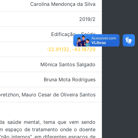
Carolina Mendonça da Silva
2019/2
Edificação - Saúde
-22.91132, -43.18729
Mônica Santos Salgado
Bruna Mota Rodrigues
oretzhon
,
Mauro Cesar de Oliveira Santos
 da saúde mental, tema que vem sendo
 um espaço de tratamento onde o doente
não internos”, em diferentes espaços de