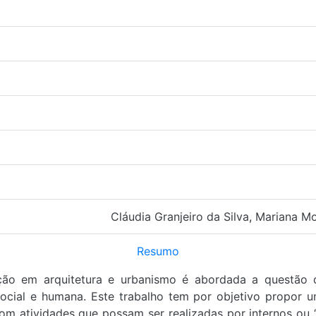
Cláudia Granjeiro da Silva
,
Mariana M
Resumo
ção em arquitetura e urbanismo é abordada a questão
social e humana. Este trabalho tem por objetivo propor
om atividades que possam ser realizadas por internos ou “