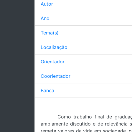
Autor
Ano
Tema(s)
Localização
Orientador
Coorientador
Banca
Como trabalho final de gradua
amplamente discutido e de relevância 
remeta valores da vida em sociedade, c