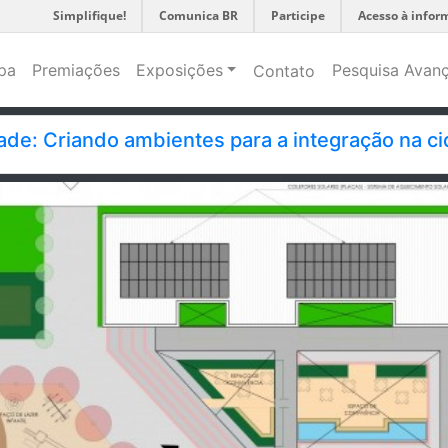
Simplifique!
Comunica BR
Participe
Acesso à infor
pa
Premiações
Exposições
Pesquisa Avan
Contato
ade: Criando ambientes para a integração na c