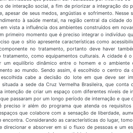
 de interação social, a fim de priorizar a integração do
e, apesar de seus medos, angústias e sofrimento. Nesse s
dimento à saúde mental, na região central da cidade do
o em vista a influência dos ambientes construídos em nov
m primeiro momento que é preciso integrar o indivíduo q
ciso que o sítio apresente características como acessibi
 componente no tratamento, portanto deve haver també
tratamento, como equipamentos culturais. A cidade é o p
r um equilíbrio dinâmico entre o homem e o ambiente q
mento ao mundo. Sendo assim, é escolhido o centro da 
 escolhida cabe a decisão do lote em que deve ser imp
 situada a sede da Cruz Vermelha Brasileira, que conta
a intenção de criar um espaço com diferentes níveis de in
que passaram por um longo período de internação e que c
 é preciso ir além do programa que atenda os requisito
paços que colabore com a sensação de liberdade, aumen
 encontra. Considerando as características do lugar, tomou
direcionar e absorver em si o fluxo de pessoas e um es