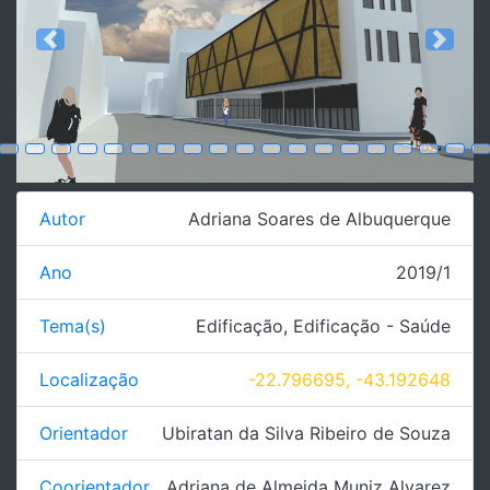
Previous
Next
Autor
Adriana Soares de Albuquerque
Ano
2019/1
Tema(s)
Edificação
,
Edificação - Saúde
Localização
-22.796695, -43.192648
Orientador
Ubiratan da Silva Ribeiro de Souza
Coorientador
Adriana de Almeida Muniz Alvarez