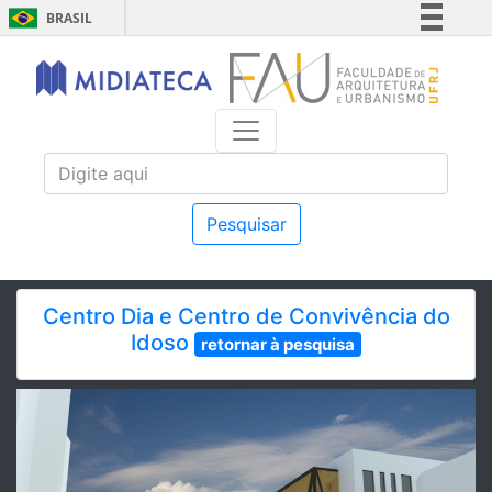
BRASIL
Simplifique!
Comunica BR
Participe
Acesso à informação
Legislação
Canais
Pesquisar
Centro Dia e Centro de Convivência do
Idoso
retornar à pesquisa