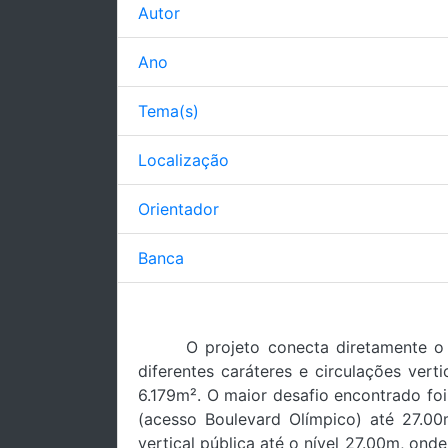
Autor
Ano
Tema(s)
Localização
Orientador
Banca
O projeto conecta diretamente o
diferentes caráteres e circulações ver
6.179m². O maior desafio encontrado foi
(acesso Boulevard Olímpico) até 27.00m
vertical pública até o nível 27.00m, on