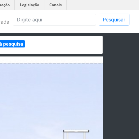
mação
Legislação
Canais
Pesquisar
çada
 à pesquisa