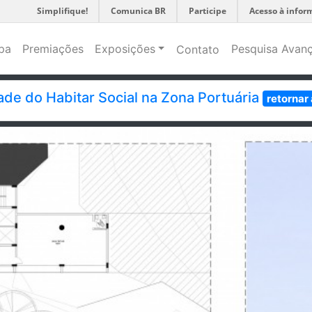
Simplifique!
Comunica BR
Participe
Acesso à infor
pa
Premiações
Exposições
Pesquisa Avan
Contato
dade do Habitar Social na Zona Portuária
retornar