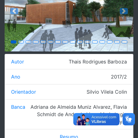
Previous
Next
Autor
Thais Rodrigues Barboza
Ano
2017/2
Orientador
Silvio Vilela Colin
Banca
Adriana de Almeida Muniz Alvarez
,
Flavia
Schmidt de Andrade Lima
,
Maria Lygia
Niemeyer
Resumo