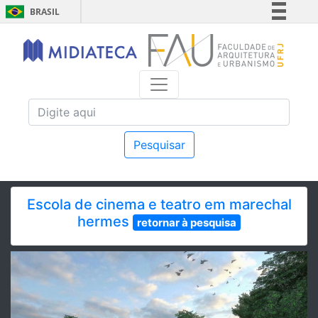
BRASIL
Simplifique!
Comunica BR
Participe
Acesso à informação
Legislação
Canais
Pesquisar
Escola de cinema e teatro em marechal
hermes
retornar à pesquisa