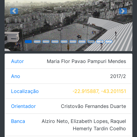
Previous
Next
Autor
Maria Flor Pavao Pampuri Mendes
Ano
2017/2
Localização
-22.915887, -43.201151
Orientador
Cristovão Fernandes Duarte
Banca
Alziro Neto
,
Elizabeth Lopes
,
Raquel
Hemerly Tardin Coelho