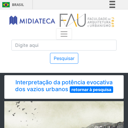
BRASIL
Simplifique!
Comunica BR
Participe
Acesso à informação
Legislação
Canais
Pesquisar
Interpretação da potência evocativa
dos vazios urbanos
retornar à pesquisa