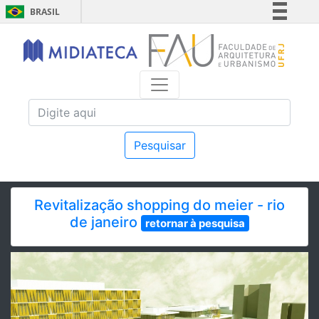
BRASIL
Simplifique!
Comunica BR
Participe
Acesso à informação
Legislação
Canais
Pesquisar
Revitalização shopping do meier - rio
de janeiro
retornar à pesquisa