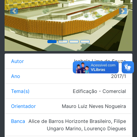
Previous
Next
Autor
Isabela Lima de Souza
Ano
2017/1
Tema(s)
Edificação - Comercial
Orientador
Mauro Luiz Neves Nogueira
Banca
Alice de Barros Horizonte Brasileiro
,
Filipe
Ungaro Marino
,
Lourenço Diegues