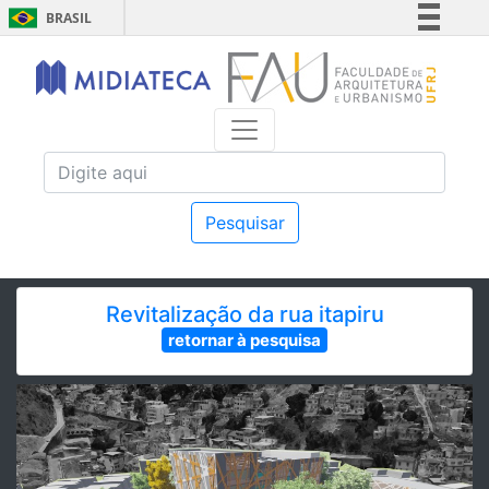
BRASIL
Simplifique!
Comunica BR
Participe
Acesso à informação
Legislação
Canais
Pesquisar
Revitalização da rua itapiru
retornar à pesquisa