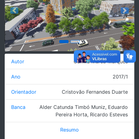
Previous
Next
Autor
Camila Mureb Marques
Ano
2017/1
Orientador
Cristovão Fernandes Duarte
Banca
Alder Catunda Timbó Muniz
,
Eduardo
Pereira Horta
,
Ricardo Esteves
Resumo