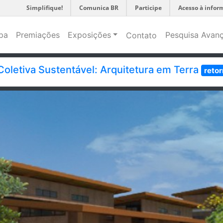
Simplifique!
Comunica BR
Participe
Acesso à infor
pa
Premiações
Exposições
Pesquisa Avan
Contato
Coletiva Sustentável: Arquitetura em Terra
retor