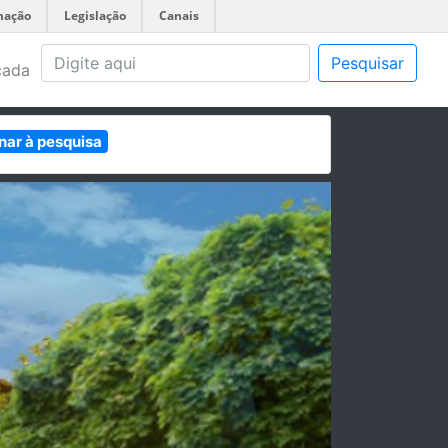
mação
Legislação
Canais
Pesquisar
çada
nar à pesquisa