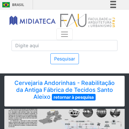
BRASIL
Simplifique!
Comunica BR
Participe
Acesso à informação
Legislação
Canais
Pesquisar
Cervejaria Andorinhas - Reabilitação
da Antiga Fábrica de Tecidos Santo
Aleixo
retornar à pesquisa