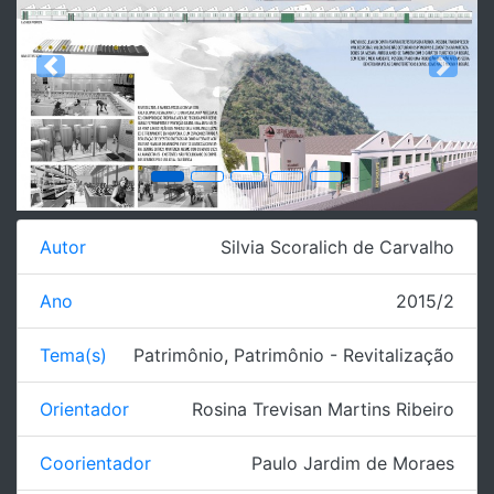
Previous
Next
Autor
Silvia Scoralich de Carvalho
Ano
2015/2
Tema(s)
Patrimônio
,
Patrimônio - Revitalização
Orientador
Rosina Trevisan Martins Ribeiro
Coorientador
Paulo Jardim de Moraes