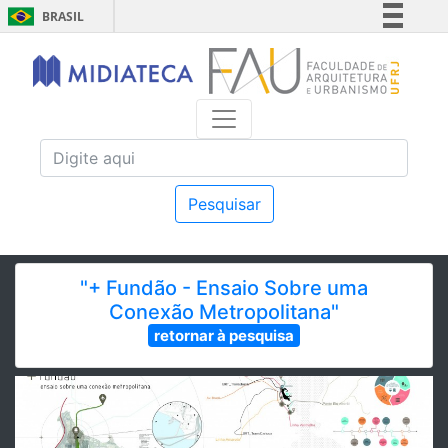
BRASIL
Simplifique!
Comunica BR
Participe
Acesso à informação
Legislação
Canais
Pesquisar
"+ Fundão - Ensaio Sobre uma
Conexão Metropolitana"
retornar à pesquisa