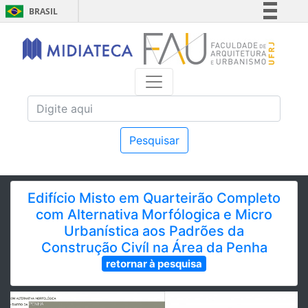
BRASIL
Simplifique!
Comunica BR
Participe
Acesso à informação
Legislação
Canais
Pesquisar
Edifício Misto em Quarteirão Completo
com Alternativa Morfólogica e Micro
Urbanística aos Padrões da
Construção Civíl na Área da Penha
retornar à pesquisa