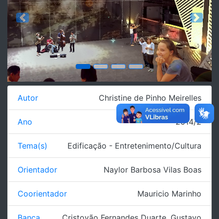
Previous
Next
Autor
Christine de Pinho Meirelles
Ano
2014/2
Tema(s)
Edificação - Entretenimento/Cultura
Orientador
Naylor Barbosa Vilas Boas
Coorientador
Mauricio Marinho
Banca
Cristovão Fernandes Duarte
,
Gustavo