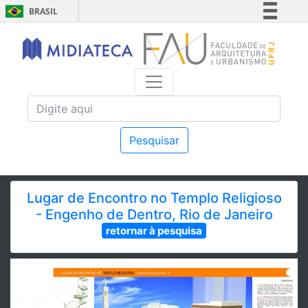
BRASIL
Simplifique!
Comunica BR
Participe
Acesso à informação
Legislação
Canais
Pesquisar
Lugar de Encontro no Templo Religioso
- Engenho de Dentro, Rio de Janeiro
retornar à pesquisa