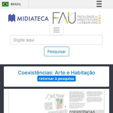
BRASIL
Simplifique!
Comunica BR
Participe
Acesso à informação
Legislação
Canais
Pesquisar
Coexistências: Arte e Habitação
retornar à pesquisa